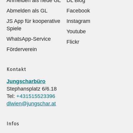
Anmelden als neue GL
DL Blog
Abmelden als GL
Facebook
JS App für kooperative
Instagram
Spiele
Youtube
WhatsApp-Service
Flickr
Förderverein
Kontakt
Jungscharbüro
Stephansplatz 6/6.18
Tel:
+431515523396
dlwien@jungschar.at
Infos