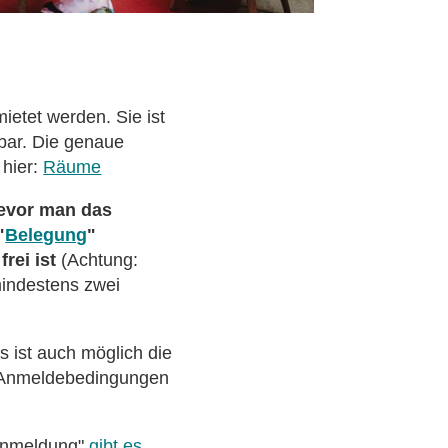
ietet werden. Sie ist
tbar. Die genaue
 hier:
Räume
vor man das
"
Belegung
"
rei ist
(Achtung:
indestens zwei
Es ist auch möglich die
e Anmeldebedingungen
Anmeldung"
gibt es