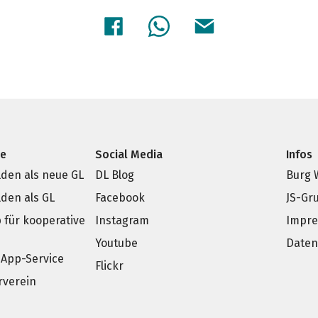
ce
Social Media
Infos
den als neue GL
DL Blog
Burg 
den als GL
Facebook
JS-Gr
p für kooperative
Instagram
Impr
e
Youtube
Daten
App-Service
Flickr
rverein