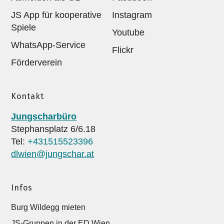
JS App für kooperative
Instagram
Spiele
Youtube
WhatsApp-Service
Flickr
Förderverein
Kontakt
Jungscharbüro
Stephansplatz 6/6.18
Tel:
+431515523396
dlwien@jungschar.at
Infos
Burg Wildegg mieten
JS-Gruppen in der ED Wien