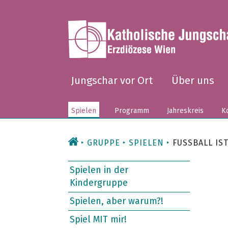
Zum
Inhalt
Jungschar vor Ort
Über uns
Spielen
Programm
Jahreskreis
Ko
GRUPPE
SPIELEN
FUSSBALL IST
Spielen in der
Kindergruppe
Spielen, aber warum?!
Spiel MIT mir!