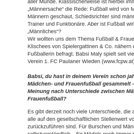
aller Munde. Klassischerweise ist hierbei im
„Männersache“ die Rede: Fußball wird von M
Männern geschaut, Schiedsrichter sind män
Trainer und Funktionäre. Aber ist Fußball wir
„Männliches“?
Wir wollten uns dem Thema Fußball & Fraue
Klischees von Spielergattinen & Co. nähern
Fußballerin befragt. Babsi Maly spielt seit v
Verein 1. FC Paulaner Wieden (www.fcpw.at)
Babsi, du hast in deinem Verein schon ja
Mädchen- und Frauenfußball gesammelt – 
Meinung nach Unterschiede zwischen Mä
Frauenfußball?
Es gibt derzeit noch viele Unterschiede, die a
alle auf den gesellschaftlichen Stellenwert 
zurückzuführen sind. Für Burschen und Männ
selbstverständlich – für Mädels noch immer 