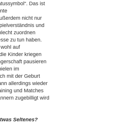
atussymbol“. Das ist
rnte
außerdem nicht nur
pielverständnis und
chlecht zuordnen
resse zu tun haben.
 wohl auf
 die Kinder kriegen
gerschaft pausieren
pielen im
uch mit der Geburt
ann allerdings wieder
raining und Matches
nnern zugebilligt wird
etwas Seltenes?