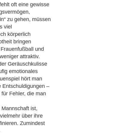
ehlt oft eine gewisse
ngsvermögen,
rin“ zu gehen, müssen
s viel
ich körperlich
btheit bringen
m Frauenfußball und
eniger attraktiv.
der Geräuschkulisse
ufig emotionales
auenspiel hört man
le Entschuldigungen –
 für Fehler, die man
 Mannschaft ist,
 vielmehr über ihre
finieren. Zumindest
s