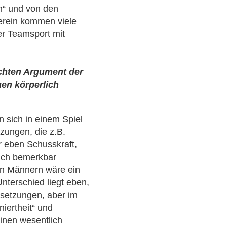
n“ und von den
erein kommen viele
er Teamsport mit
achten Argument der
uen körperlich
n sich in einem Spiel
zungen, die z.B.
r eben Schusskraft,
lich bemerkbar
on Männern wäre ein
Unterschied liegt eben,
ssetzungen, aber im
iertheit“ und
einen wesentlich