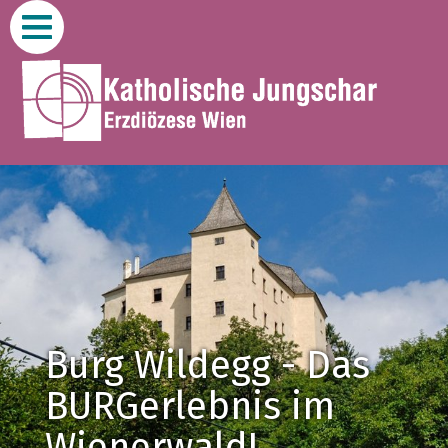
Zum
Inhalt
Burg Wildegg - Das
BURGerlebnis im
Wienerwald!