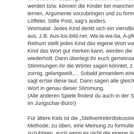
werden bzw. können die Kinder bei manchen 
lernen, Argumente vorzubringen und zu formu
Löffelei, Stille Post, sag’s anders.
Wortsalat: Jedes Kind denkt sich ein viersil
aus, z.B. Aus-los-bild-ner, Wa-la-wa-ba, A-pfe
Reihum stellt jedes Kind das eigene Wort vor
Kind das Wort gut merken kann, werden die 
wiederholt. Dann überlegt ihr euch gemeins
Stimmungen ihr die Wörter sagen könntet, z.B.
zornig, gelangweilt,… Sobald jemandem eine
sagt er/sie diese laut. Dann sagen alle gleich
Wort in genau dieser Stimmung.
(Alle anderen Spiele findest du auch in der 
im Jungschar-Büro!)
Für ältere Kids ist die „Stellvertreterdiskussi
Methode, zu üben, eine Meinung zu formuli
zuzuhören, auch wenn es nicht die eigene is