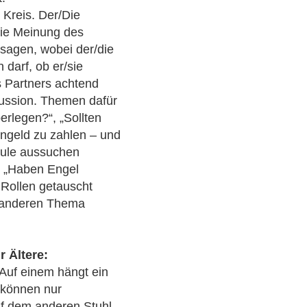
 Kreis. Der/Die
, die Meinung des
sagen, wobei der/die
 darf, ob er/sie
s Partners achtend
skussion. Themen dafür
rlegen?“, „Sollten
hengeld zu zahlen – und
chule aussuchen
 „Haben Engel
Rollen getauscht
 anderen Thema
r Ältere:
 Auf einem hängt ein
r können nur
f dem anderen Stuhl