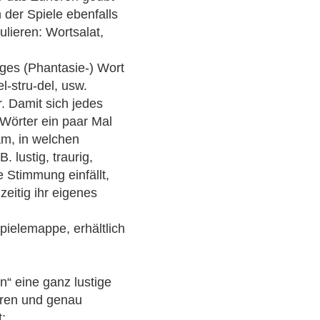
der Spiele ebenfalls
lieren: Wortsalat,
biges (Phantasie-) Wort
l-stru-del, usw.
. Damit sich jedes
Wörter ein paar Mal
am, in welchen
 lustig, traurig,
 Stimmung einfällt,
zeitig ihr eigenes
Spielemappe, erhältlich
on“ eine ganz lustige
eren und genau
t: