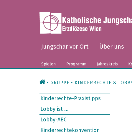
Zum
Inhalt
Jungschar vor Ort
Über uns
Spielen
Programm
Jahreskreis
Ko
GRUPPE
KINDERRECHTE & LOBB
Kinderrechte-Praxistipps
Lobby ist ...
Lobby-ABC
Kinderrechtekonvention