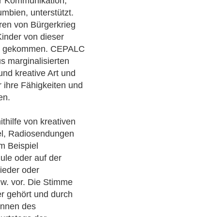
ür Kommunikation,
mbien, unterstützt.
hren von Bürgerkrieg
Kinder von dieser
walt gekommen. CEPALC
us marginalisierten
 und kreative Art und
 ihre Fähigkeiten und
zen.
hilfe von kreativen
iel, Radiosendungen
m Beispiel
ule oder auf der
ieder oder
zw. vor. Die Stimme
er gehört und durch
innen des