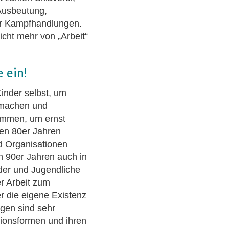
Ausbeutung,
ür Kampfhandlungen.
cht mehr von „Arbeit“
 ein!
Kinder selbst, um
u machen und
timmen, um ernst
en 80er Jahren
d Organisationen
en 90er Jahren auch in
nder und Jugendliche
er Arbeit zum
r die eigene Existenz
gen sind sehr
ationsformen und ihren