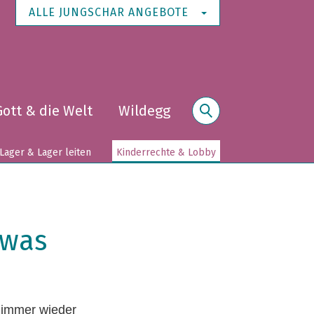
ALLE JUNGSCHAR ANGEBOTE
Gott & die Welt
Wildegg
Suche
Lager & Lager leiten
Kinderrechte & Lobby
 was
bt immer wieder