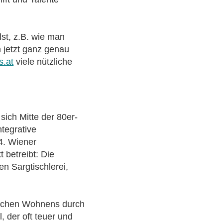
st, z.B. wie man
 jetzt ganz genau
s.at
viele nützliche
ich Mitte der 80er-
tegrative
4. Wiener
 betreibt: Die
n Sargtischlerei,
tlichen Wohnens durch
, der oft teuer und