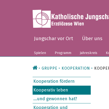
Zum
Inhalt
Jungschar vor Ort
Über uns
Spielen
Programm
Jahreskreis
Ko
GRUPPE
KOOPERATION
KOOPER
Kooperation fördern
Kooperativ leben
...und gewonnen hat?
Kooperation und