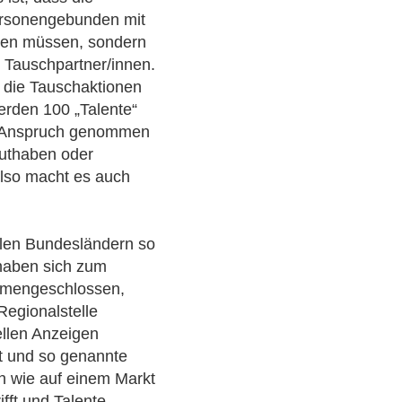
personengebunden mit
rden müssen, sondern
 Tauschpartner/innen.
m die Tauschaktionen
erden 100 „Talente“
in Anspruch genommen
Guthaben oder
also macht es auch
allen Bundesländern so
haben sich zum
ammengeschlossen,
egionalstelle
ellen Anzeigen
et und so genannte
ch wie auf einem Markt
fft und Talente