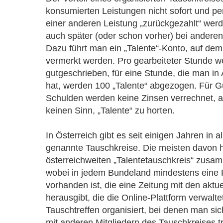
konsumierten Leistungen nicht sofort und 
einer anderen Leistung „zurückgezahlt“ we
auch später (oder schon vorher) bei anderen
Dazu führt man ein „Talente“-Konto, auf de
vermerkt werden. Pro gearbeiteter Stunde w
gutgeschrieben, für eine Stunde, die man 
hat, werden 100 „Talente“ abgezogen. Für 
Schulden werden keine Zinsen verrechnet, 
keinen Sinn, „Talente“ zu horten.
In Österreich gibt es seit einigen Jahren in 
genannte Tauschkreise. Die meisten davon 
österreichweiten „Talentetauschkreis“ zus
wobei in jedem Bundeland mindestens eine R
vorhanden ist, die eine Zeitung mit den aktu
herausgibt, die die Online-Plattform verwalt
Tauschtreffen organisiert, bei denen man si
mit anderen Mitgliedern des Tauschkreises tri