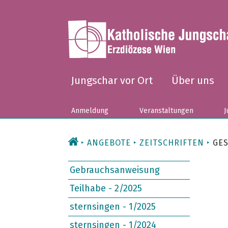
Zum
Inhalt
Jungschar vor Ort
Über uns
Anmeldung
Veranstaltungen
J
ANGEBOTE
ZEITSCHRIFTEN
GES
Gebrauchsanweisung
Teilhabe - 2/2025
sternsingen - 1/2025
sternsingen - 1/2024