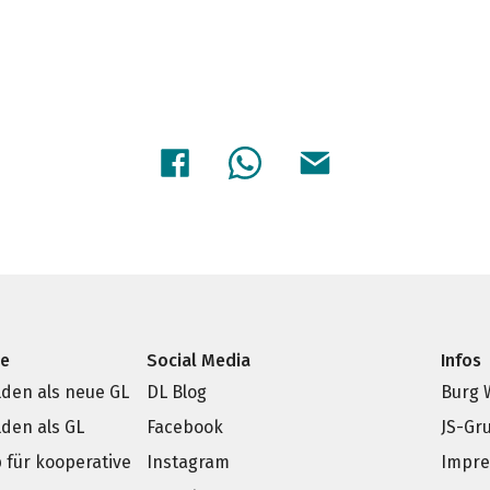
ce
Social Media
Infos
den als neue GL
DL Blog
Burg 
den als GL
Facebook
JS-Gr
p für kooperative
Instagram
Impr
e