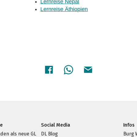
Lernreise Nepal
Lernreise Äthiopien
ce
Social Media
Infos
den als neue GL
DL Blog
Burg 