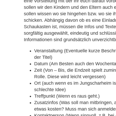
eine Vorstellung mit der ihr euch darauf vor
sollen wir den Kindern und den Eltern auch 
sollen wissen wo sie hingehen bzw. wo sie ih
schicken. Abhängig davon ob es eine Einlad
Schaukasten ist, müssen die Infos und Text
sorgfältig ausgewählt, eindeutig und schlüss
Informationen sind grundsätzlich unverzichtb
Veranstaltung (Eventuelle kurze Beschr
der Titel)
Datum (Am Besten auch den Wochentag
Zeit (Von – Bis, die Endzeit spielt zumin
Rolle. Diese wird leicht vergessen)
Ort (auch wenn es im Jungscharheim ist
schlechte Idee)
Treffpunkt (Wenn es raus geht.)
Zusatzinfos (Was soll man mitbringen,
etwas kosten? Muss man sich anmelde
Kontaktperson (Wenn sinnvoll, z.B. bei 