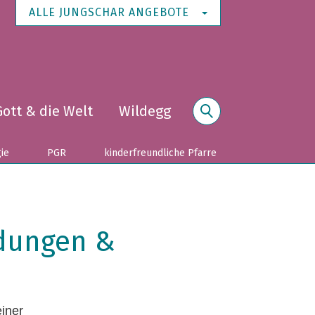
ALLE JUNGSCHAR ANGEBOTE
Gott & die Welt
Wildegg
Suche
gie
PGR
kinderfreundliche Pfarre
adungen &
einer