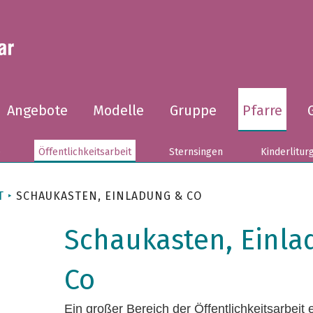
Angebote
Modelle
Gruppe
Pfarre
e
Öffentlichkeitsarbeit
Sternsingen
Kinderlitur
T
SCHAUKASTEN, EINLADUNG & CO
Schaukasten, Einl
Co
Ein großer Bereich der Öffentlichkeitsarbeit 