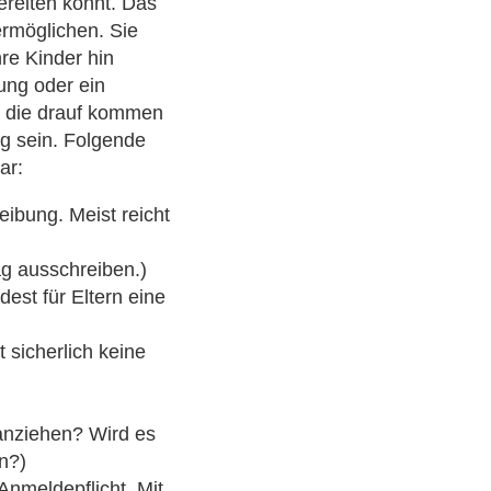
bereiten könnt. Das
ermöglichen. Sie
re Kinder hin
ung oder ein
e die drauf kommen
ig sein. Folgende
ar:
eibung. Meist reicht
 ausschreiben.)
dest für Eltern eine
 sicherlich keine
 anziehen? Wird es
n?)
Anmeldepflicht. Mit