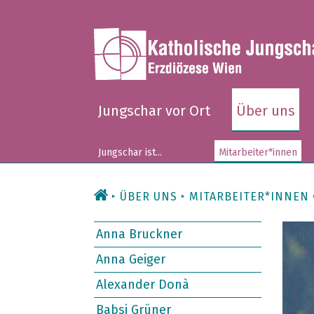
Zum
Inhalt
Jungschar vor Ort
Über uns
Jungschar ist...
Mitarbeiter*innen
ÜBER UNS
MITARBEITER*INNEN
Anna Bruckner
Anna Geiger
Alexander Donà
Babsi Grüner