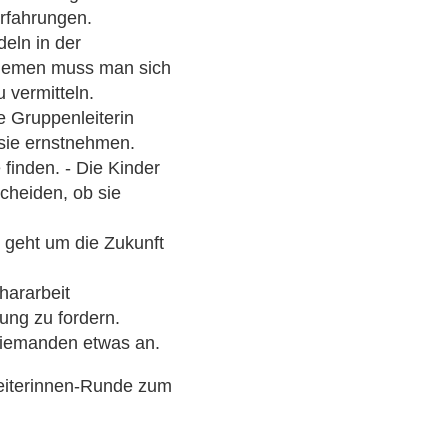
Erfahrungen.
deln in der
sthemen muss man sich
 vermitteln.
ie Gruppenleiterin
sie ernstnehmen.
 finden. - Die Kinder
scheiden, ob sie
s geht um die Zukunft
chararbeit
ung zu fordern.
 niemanden etwas an.
leiterinnen-Runde zum
.