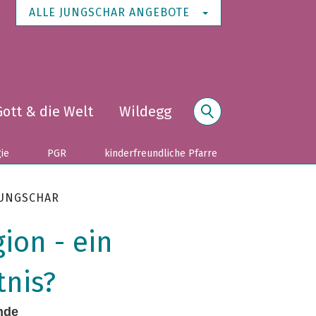
ALLE JUNGSCHAR ANGEBOTE
Gott & die Welt
Wildegg
Suche
gie
PGR
kinderfreundliche Pfarre
JUNGSCHAR
ion - ein
tnis?
nde