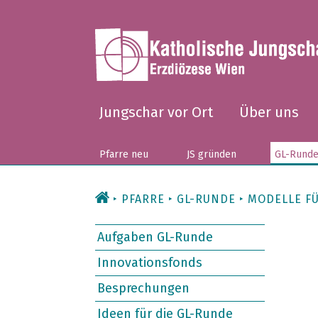
Zum
Inhalt
Jungschar vor Ort
Über uns
Pfarre neu
JS gründen
GL-Rund
PFARRE
GL-RUNDE
MODELLE FÜ
Aufgaben GL-Runde
Innovationsfonds
Besprechungen
Ideen für die GL-Runde