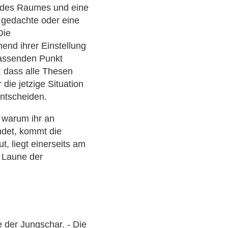
e des Raumes und eine
e gedachte oder eine
Die
end ihrer Einstellung
 passenden Punkt
n, dass alle Thesen
 die jetzige Situation
entscheiden.
 warum ihr an
ndet, kommt die
, liegt einerseits am
d Laune der
e der Jungschar. - Die