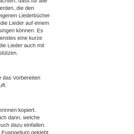
achten, dass für alle
erden, die den
 eigenen Liederbücher
 die Lieder auf einem
tsingen können. Es
ienstes eine kurze
ie Lieder auch mit
tützen.
e das Vorbereiten
ft.
rinnen kopiert.
uch dann, welche
ch dazu einfallen.
s Evangelium geklebt.