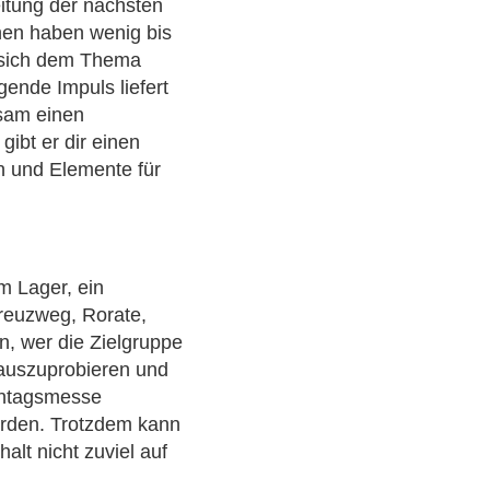
eitung der nächsten
nen haben wenig bis
, sich dem Thema
ende Impuls liefert
nsam einen
gibt er dir einen
n und Elemente für
m Lager, ein
Kreuzweg, Rorate,
en, wer die Zielgruppe
 auszuprobieren und
nntagsmesse
ürden. Trotzdem kann
alt nicht zuviel auf