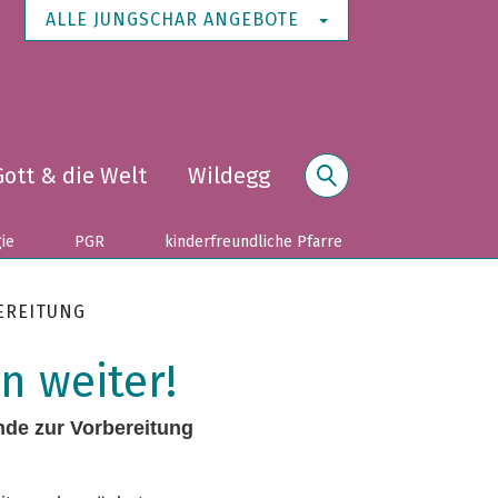
ALLE JUNGSCHAR ANGEBOTE
Gott & die Welt
Wildegg
Suche
gie
PGR
kinderfreundliche Pfarre
EREITUNG
n weiter!
nde zur Vorbereitung