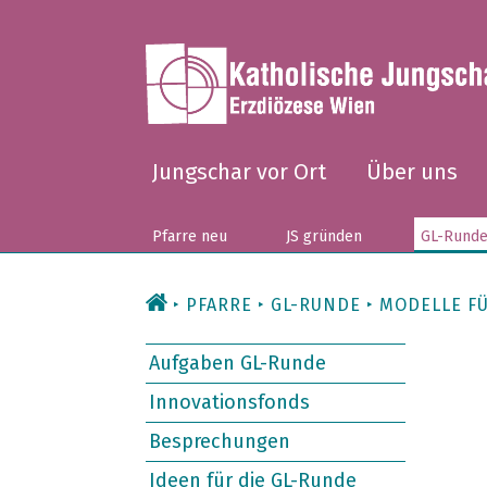
Zum
Inhalt
Jungschar vor Ort
Über uns
Pfarre neu
JS gründen
GL-Rund
PFARRE
GL-RUNDE
MODELLE FÜ
Aufgaben GL-Runde
Innovationsfonds
Besprechungen
Ideen für die GL-Runde