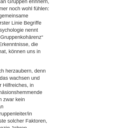
an Gruppen erinnern,
mer noch wohl fühlen:
e gemeinsame
rster Linie Begriffe
psychologie nennt
l „Gruppenkohärenz“
Erkenntnisse, die
at, können uns in
ach herzaubern, denn
, das wachsen und
 Hilfreiches, in
kohäsionshemmende
 zwar kein
an
uppenleiter/in
ste solcher Faktoren,
anzig Jahren