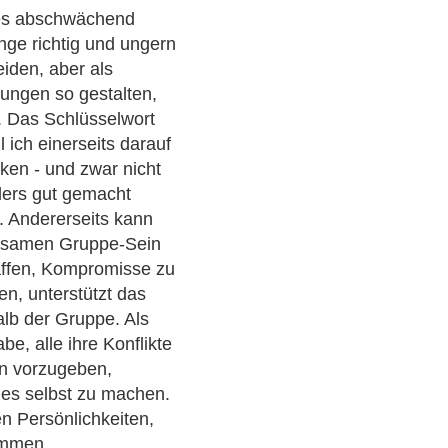
hes abschwächend
inge richtig und ungern
eiden, aber als
ungen so gestalten,
. Das Schlüsselwort
l ich einerseits darauf
ken - und zwar nicht
ders gut gemacht
. Andererseits kann
insamen Gruppe-Sein
affen, Kompromisse zu
en, unterstützt das
alb der Gruppe. Als
be, alle ihre Konflikte
en vorzugeben,
, es selbst zu machen.
en Persönlichkeiten,
ammen.