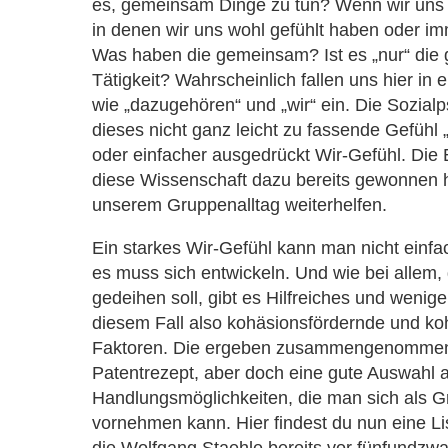
es, gemeinsam Dinge zu tun? Wenn wir uns 
in denen wir uns wohl gefühlt haben oder im
Was haben die gemeinsam? Ist es „nur“ di
Tätigkeit? Wahrscheinlich fallen uns hier in e
wie „dazugehören“ und „wir“ ein. Die Sozial
dieses nicht ganz leicht zu fassende Gefüh
oder einfacher ausgedrückt Wir-Gefühl. Die 
diese Wissenschaft dazu bereits gewonnen h
unserem Gruppenalltag weiterhelfen.
Ein starkes Wir-Gefühl kann man nicht einf
es muss sich entwickeln. Und wie bei allem
gedeihen soll, gibt es Hilfreiches und weniger
diesem Fall also kohäsionsfördernde und 
Faktoren. Die ergeben zusammengenommen
Patentrezept, aber doch eine gute Auswahl 
Handlungsmöglichkeiten, die man sich als Gr
vornehmen kann. Hier findest du nun eine Li
die Wolfgang Staehle bereits vor fünfundzw