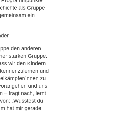
e Programmpunkte
chichte als Gruppe
gemeinsam ein
nder
ruppe den anderen
iner starken Gruppe.
ass wir den Kindern
h kennenzulernen und
zelkämpfer/innen zu
l vorangehen und uns
 – fragt nach, lernt
avon: „Wusstest du
lim hat mir gerade