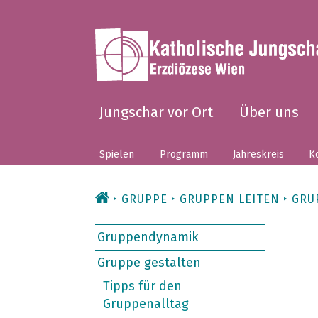
Zum
Inhalt
Jungschar vor Ort
Über uns
Spielen
Programm
Jahreskreis
Ko
GRUPPE
GRUPPEN LEITEN
GRU
Gruppendynamik
Gruppe gestalten
Tipps für den
Gruppenalltag