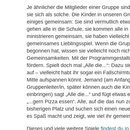
Je ähnlicher die Mitglieder einer Gruppe sin
sie sich als solche. Die Kinder in unseren 
einiges gemeinsam: Sie sind vermutlich etwa 
gehen alle in die Schule, sie kommen alle in
ministrieren gemeinsam, sie haben vielleicht
gemeinsames Lieblingsspiel. Wenn die Grup
begonnen hat, wissen sie vielleicht noch nich
Gemeinsamkeiten. Mit der Programmgestalt
fördern. Spielt doch mal „Alle die...“: Dazu st
auf – vielleicht habt ihr sogar ein Fallschirmt
Mitte aufspannen könnt. Jemand (am Anfang
Gruppenleiter/in, später können auch die Kin
einbringen) sagt „Alle die...“ und fügt etwas 
„...gern Pizza essen“. Alle, auf die das nun zu
bisherigen Platz und suchen sich einen neu
es Spaß macht und zeigt, wie viel ihr gemei
Dieses und viele weitere Spiele
findest du i