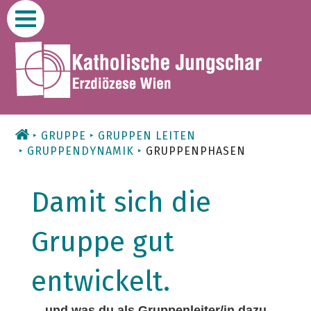
Zum
Inhalt
GRUPPE
GRUPPEN LEITEN
GRUPPENDYNAMIK
GRUPPENPHASEN
Damit sich die
Gruppe gut
entwickelt.
... und was du als Gruppenleiter/in dazu