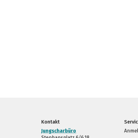
Kontakt
Servi
Jungscharbüro
Anmel
Stephansplatz 6/6.18