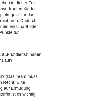
ehen in dieser Zeit
nvertrauten Kinder.
ielregeln“ für das
ereinbaren. Dadurch
inein entschärft oder
Punkte für
cht „Frühdienst“ haben
n) auf?
fen? (Das Team muss
in Recht. Eine
tig auf Ermüdung
r/in ist es wichtig,