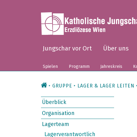
Zum
Inhalt
Jungschar vor Ort
Über uns
Spielen
Programm
Jahreskreis
Ko
GRUPPE
LAGER & LAGER LEITEN
Überblick
Organisation
Lagerteam
Lagerverantwortlich