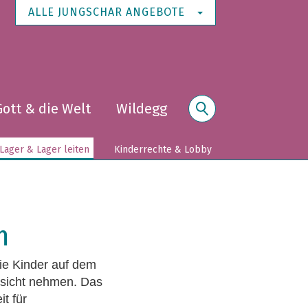
ALLE JUNGSCHAR ANGEBOTE
Gott & die Welt
Wildegg
Suche
Lager & Lager leiten
Kinderrechte & Lobby
m
ie Kinder auf dem
ksicht nehmen. Das
t für