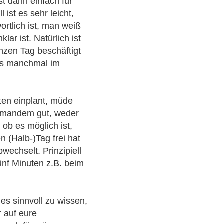
st dann einfach für
ist es sehr leicht,
ortlich ist, man weiß
ar ist. Natürlich ist
nzen Tag beschäftigt
as manchmal im
iten einplant, müde
iemandem gut, weder
ob es möglich ist,
n (Halb-)Tag frei hat
wechselt. Prinzipiell
 fünf Minuten z.B. beim
es sinnvoll zu wissen,
r auf eure