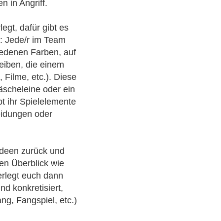
 in Angriff.
egt, dafür gibt es
: Jede/r im Team
iedenen Farben, auf
eiben, die einem
, Filme, etc.). Diese
äscheleine oder ein
bt ihr Spielelemente
eidungen oder
Ideen zurück und
en Überblick wie
rlegt euch dann
d konkretisiert,
ng, Fangspiel, etc.)