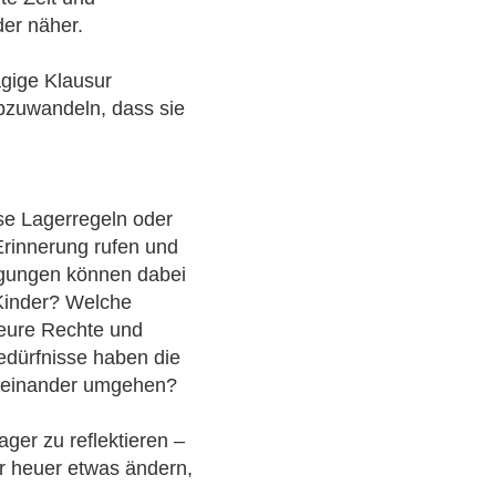
er näher.
ägige Klausur
 abzuwandeln, dass sie
sse Lagerregeln oder
Erinnerung rufen und
egungen können dabei
 Kinder? Welche
 eure Rechte und
edürfnisse haben die
miteinander umgehen?
ger zu reflektieren –
r heuer etwas ändern,