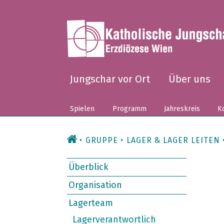
Zum
Inhalt
Jungschar vor Ort
Über uns
Spielen
Programm
Jahreskreis
Ko
GRUPPE
LAGER & LAGER LEITEN
Überblick
Organisation
Lagerteam
Lagerverantwortlich