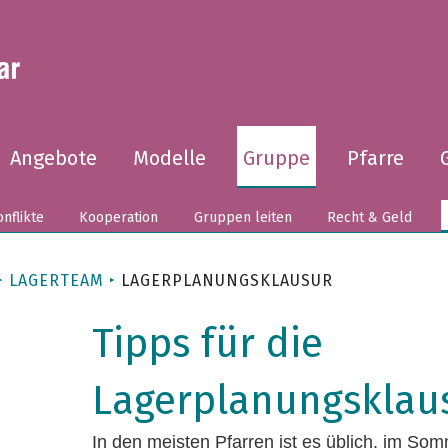
Angebote
Modelle
Gruppe
Pfarre
nflikte
Kooperation
Gruppen leiten
Recht & Geld
LAGERTEAM
LAGERPLANUNGSKLAUSUR
Tipps für die
Lagerplanungsklau
In den meisten Pfarren ist es üblich, im So