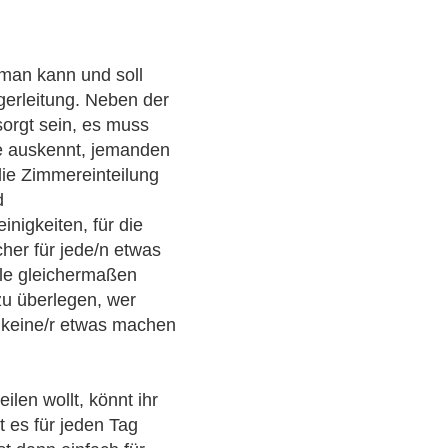
 man kann und soll
agerleitung. Neben der
orgt sein, es muss
fe auskennt, jemanden
die Zimmereinteilung
d
inigkeiten, für die
cher für jede/n etwas
lle gleichermaßen
 zu überlegen, wer
 keine/r etwas machen
ilen wollt, könnt ihr
t es für jeden Tag