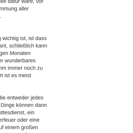
ee dafür wäre, vor
immung aller
.
ichtig ist, ist dass
nt, schließlich kann
nigen Monaten
ger wunderbares
amm immer noch zu
ist es meist
die entweder jedes
 Dinge können dann
tesdienst, ein
erfeuer oder eine
 auf einem großen