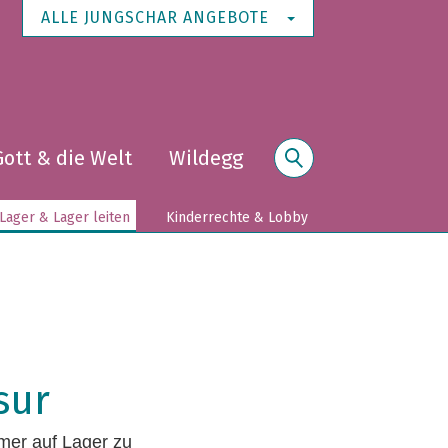
ALLE JUNGSCHAR ANGEBOTE
Gott & die Welt
Wildegg
Suche
Lager & Lager leiten
Kinderrechte & Lobby
sur
mmer auf Lager zu