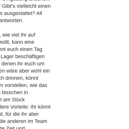
Gibt’s vielleicht einen
 ausgestattet? All
eantworten.
wie viel ihr auf
ollt, kann eine
önnt euch einen Tag
s Lager beschäftigen
n denen ihr euch um
en wäre aber wohl ein
ch drinnen, könnt
 vorstellen, wie das
 bisschen in
it am Stück
ere Vorteile: Ihr könnt
, für die ihr aber
t die anderen im Team
te Zeit und