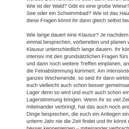
Wie ist der Wald? Gibt es eine große Wiese? 
See oder ein Schwimmbad? Wie ist das Haus
diese Fragen könnt ihr dann gleich selbst b
Wie lange dauert eine Klausur? Je nachdem, 
einmal besprechen, vorbereiten und planen w
Klausur unterschiedlich lange dauern. Ihr k
intensiv mit den grundsätzlichen Fragen für
und dann noch weitere Treffen einplanen, a
die Feinabstimmung kümmert. Am intensivst
ganzes Wochenende, so seid ihr dann wirkli
euch vielleicht auch schon besser gemeinsam
Lager denn so wird und euch auch schon ein
Lagerstimmung bringen. Wenn ihr so viel Ze
miteinander verbringt, hat das auch noch and
Dinge besprechen, die euch ein Anliegen sind
unterm Jahr nie die Zeit findet und ihr könn
besser kennenlernen – miteinander verbrach