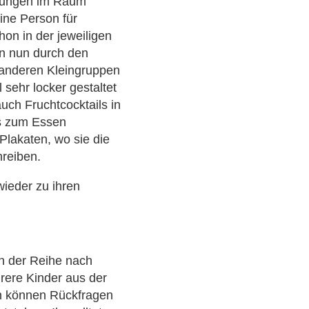
erungen im Raum
eine Person für
hon in der jeweiligen
en nun durch den
anderen Kleingruppen
l sehr locker gestaltet
 auch Fruchtcocktails in
s zum Essen
 Plakaten, wo sie die
reiben.
ieder zu ihren
n der Reihe nach
rere Kinder aus der
un können Rückfragen