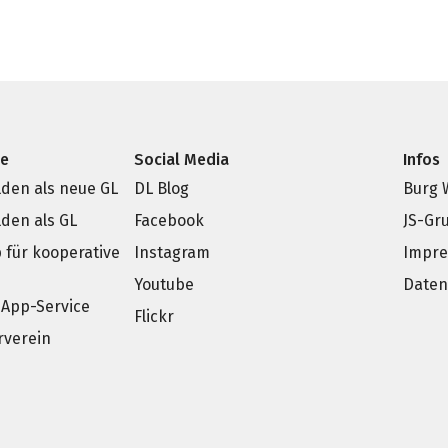
ce
Social Media
Infos
den als neue GL
DL Blog
Burg 
den als GL
Facebook
JS-Gr
p für kooperative
Instagram
Impr
e
Youtube
Daten
App-Service
Flickr
rverein