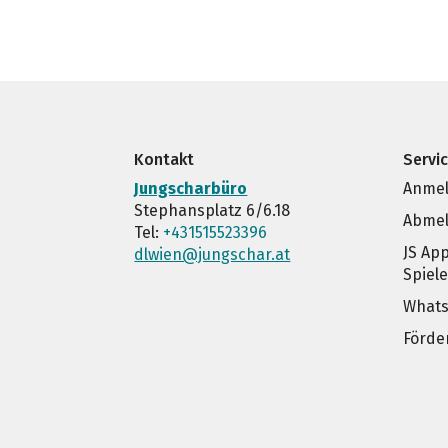
Kontakt
Servi
Jungscharbüro
Anmel
Stephansplatz 6/6.18
Abmel
Tel:
+431515523396
JS Ap
dlwien@jungschar.at
Spiel
Whats
Förde