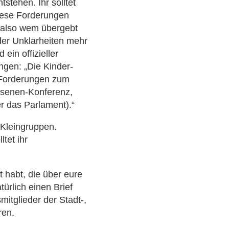
stehen. Ihr solltet
diese Forderungen
- also wem übergebt
der Unklarheiten mehr
 ein offizieller
ngen: „Die Kinder-
e Forderungen zum
chsenen-Konferenz,
r das Parlament).“
 Kleingruppen.
tet ihr
t habt, die über eure
ürlich einen Brief
itglieder der Stadt-,
ren.