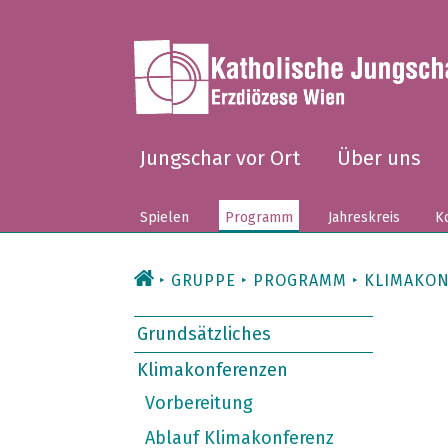
Zum
Inhalt
Jungschar vor Ort
Über uns
Spielen
Programm
Jahreskreis
Ko
GRUPPE
PROGRAMM
KLIMAKO
Grundsätzliches
Klimakonferenzen
Vorbereitung
Ablauf Klimakonferenz