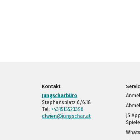
Kontakt
Servi
Jungscharbüro
Anmel
Stephansplatz 6/6.18
Abmel
Tel:
+431515523396
JS Ap
dlwien@jungschar.at
Spiel
Whats