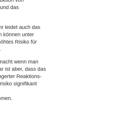
 und das
hr leidet auch das
n können unter
htes Risiko für
.
n macht wenn man
r ist aber, dass das
ngerter Reaktions-
siko signifikant
mmen.