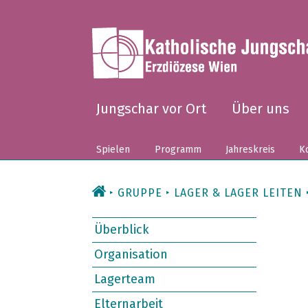
Zum
Inhalt
Jungschar vor Ort
Über uns
Spielen
Programm
Jahreskreis
Ko
GRUPPE
LAGER & LAGER LEITEN
Überblick
Organisation
Lagerteam
Elternarbeit