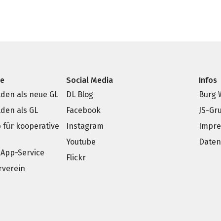
ce
Social Media
Infos
den als neue GL
DL Blog
Burg 
den als GL
Facebook
JS-Gr
p für kooperative
Instagram
Impr
e
Youtube
Daten
App-Service
Flickr
rverein