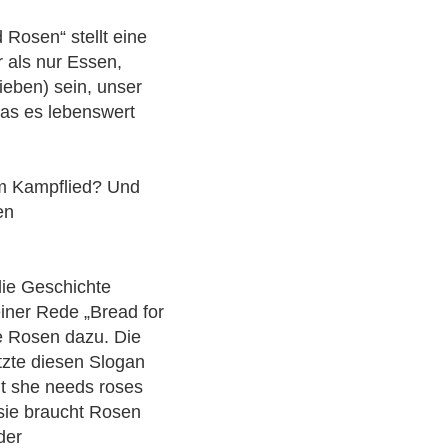
 Rosen“ stellt eine
 als nur Essen,
ieben) sein, unser
as es lebenswert
em Kampflied? Und
en
ie Geschichte
iner Rede „Bread for
die Rosen dazu. Die
zte diesen Slogan
t she needs roses
r sie braucht Rosen
der