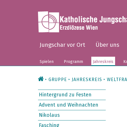
Zum
Inhalt
Jungschar vor Ort
Über uns
Spielen
Programm
Jahreskreis
Ko
GRUPPE
JAHRESKREIS
WELTFR
Hintergrund zu Festen
Advent und Weihnachten
Nikolaus
Fasching