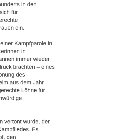
underts in den
sich für
erechte
rauen ein.
 einer Kampfparole in
terinnen in
gannen immer wieder
druck brachten – eines
tonung des
eim aus dem Jahr
gerechte Löhne für
enwürdige
n vertont wurde, der
-Kampfliedes. Es
pf, den