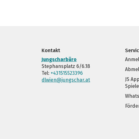
Kontakt
Servi
Jungscharbüro
Anmel
Stephansplatz 6/6.18
Abmel
Tel:
+431515523396
JS Ap
dlwien@jungschar.at
Spiel
Whats
Förde