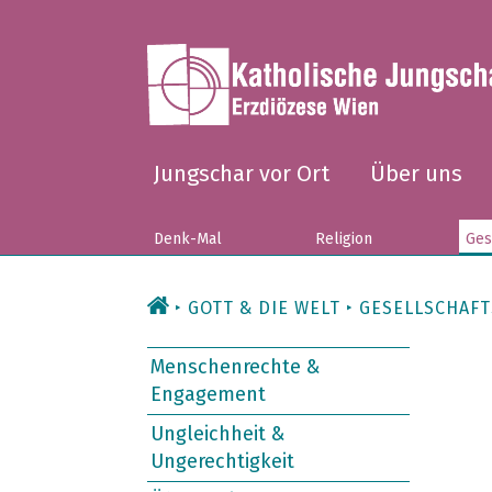
Zum
Inhalt
Jungschar vor Ort
Über uns
Denk-Mal
Religion
Ges
GOTT & DIE WELT
GESELLSCHAFT
Menschenrechte &
Engagement
Ungleichheit &
Ungerechtigkeit