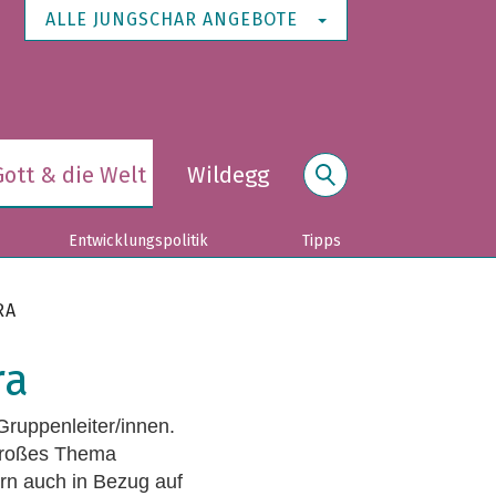
ALLE JUNGSCHAR ANGEBOTE
Gott & die Welt
Wildegg
Suche
Entwicklungspolitik
Tipps
RA
ra
Gruppenleiter/innen.
 großes Thema
ern auch in Bezug auf