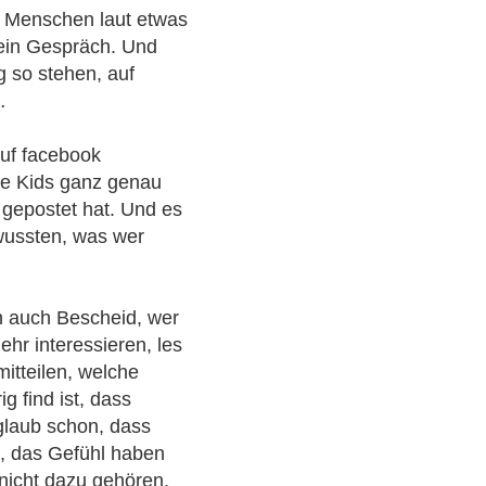
on Menschen laut etwas
 ein Gespräch. Und
g so stehen, auf
…
auf facebook
ine Kids ganz genau
gepostet hat. Und es
 wussten, was wer
n auch Bescheid, wer
ehr interessieren, les
mitteilen, welche
g find ist, dass
 glaub schon, dass
d, das Gefühl haben
 nicht dazu gehören.