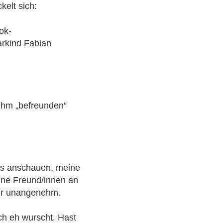
kelt sich:
ok-
rkind Fabian
t ihm „befreunden“
os anschauen, meine
ine Freund/innen an
mir unangenehm.
h eh wurscht. Hast