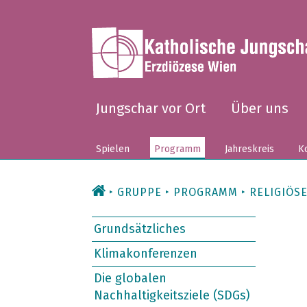
Zum
Inhalt
Jungschar vor Ort
Über uns
Spielen
Programm
Jahreskreis
Ko
GRUPPE
PROGRAMM
RELIGIÖS
Grundsätzliches
Klimakonferenzen
Die globalen
Nachhaltigkeitsziele (SDGs)