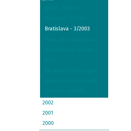
Bibel - 1/2003
Schmutz - 2/2003
Bratislava - 3/2003
Wien oder Bratislava
Slowakische Wörter
1-2-x
Ein paar Erklärungen…
Kinder in der Pfarre?!
Gerecht - 4/2003
2002
2001
2000