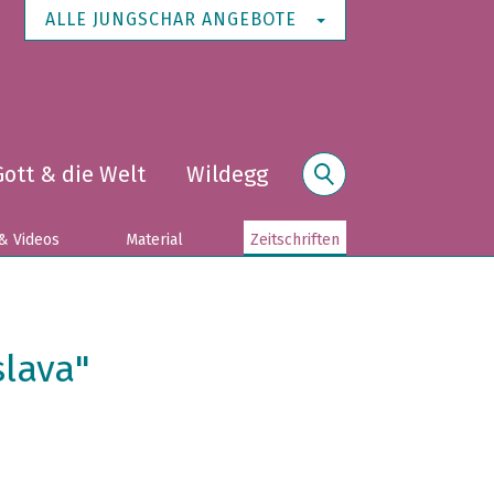
ALLE JUNGSCHAR ANGEBOTE
Gott & die Welt
Wildegg
Suche
& Videos
Material
Zeitschriften
slava"