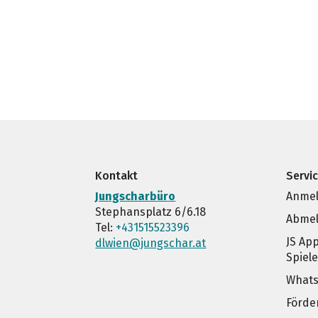
Kontakt
Servi
Jungscharbüro
Anmel
Stephansplatz 6/6.18
Abmel
Tel:
+431515523396
JS Ap
dlwien@jungschar.at
Spiel
Whats
Förde