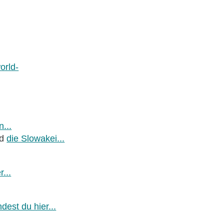
orld-
...
nd
die Slowakei...
r...
ndest du hier...