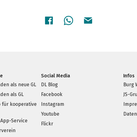
ce
Social Media
Infos
den als neue GL
DL Blog
Burg 
den als GL
Facebook
JS-Gr
p für kooperative
Instagram
Impr
e
Youtube
Daten
App-Service
Flickr
rverein