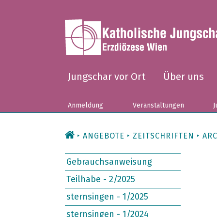
Zum
Inhalt
Jungschar vor Ort
Über uns
Anmeldung
Veranstaltungen
J
ANGEBOTE
ZEITSCHRIFTEN
ARC
Gebrauchsanweisung
Teilhabe - 2/2025
sternsingen - 1/2025
sternsingen - 1/2024